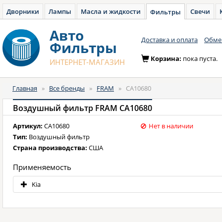
Дворники
Лампы
Масла и жидкости
Свечи
Фильтры
Авто
Доставка и оплата
Обмен
Фильтры
Корзина:
пока пуста.
ИНТЕРНЕТ-МАГАЗИН
Главная
»
Все бренды
»
FRAM
»
CA10680
Воздушный фильтр FRAM CA10680
Артикул:
CA10680
Нет в наличии
Тип:
Воздушный фильтр
Страна производства:
США
Применяемость
Kia