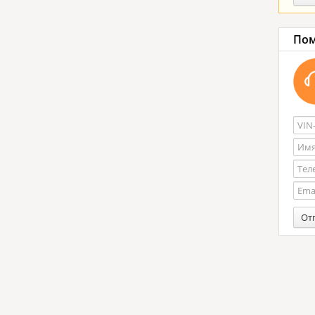
Пом
От