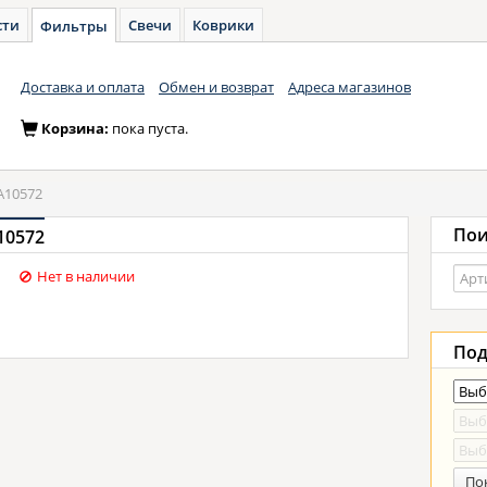
сти
Свечи
Коврики
Фильтры
Доставка и оплата
Обмен и возврат
Адреса магазинов
Корзина:
пока пуста.
A10572
Пои
10572
Нет в наличии
Под
По