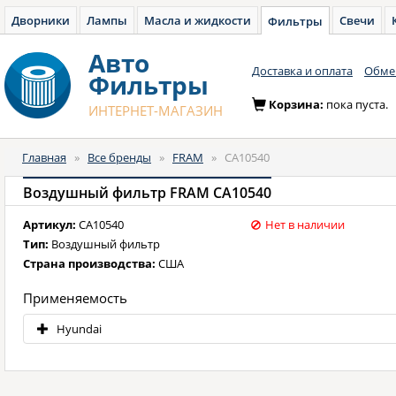
Дворники
Лампы
Масла и жидкости
Свечи
Фильтры
Авто
Доставка и оплата
Обмен
Фильтры
Корзина:
пока пуста.
ИНТЕРНЕТ-МАГАЗИН
Главная
»
Все бренды
»
FRAM
»
CA10540
Воздушный фильтр FRAM CA10540
Артикул:
CA10540
Нет в наличии
Тип:
Воздушный фильтр
Страна производства:
США
Применяемость
Hyundai