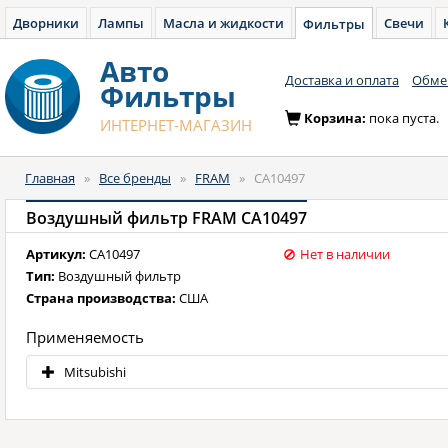
Дворники
Лампы
Масла и жидкости
Свечи
Фильтры
Авто
Доставка и оплата
Обмен
Фильтры
Корзина:
пока пуста.
ИНТЕРНЕТ-МАГАЗИН
Главная
»
Все бренды
»
FRAM
»
CA10497
Воздушный фильтр FRAM CA10497
Артикул:
CA10497
Нет в наличии
Тип:
Воздушный фильтр
Страна производства:
США
Применяемость
Mitsubishi