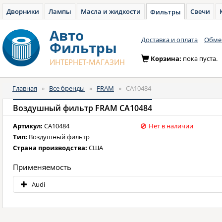
Дворники
Лампы
Масла и жидкости
Свечи
Фильтры
Авто
Доставка и оплата
Обмен
Фильтры
Корзина:
пока пуста.
ИНТЕРНЕТ-МАГАЗИН
Главная
»
Все бренды
»
FRAM
»
CA10484
Воздушный фильтр FRAM CA10484
Артикул:
CA10484
Нет в наличии
Тип:
Воздушный фильтр
Страна производства:
США
Применяемость
Audi