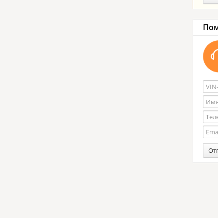
Пом
От