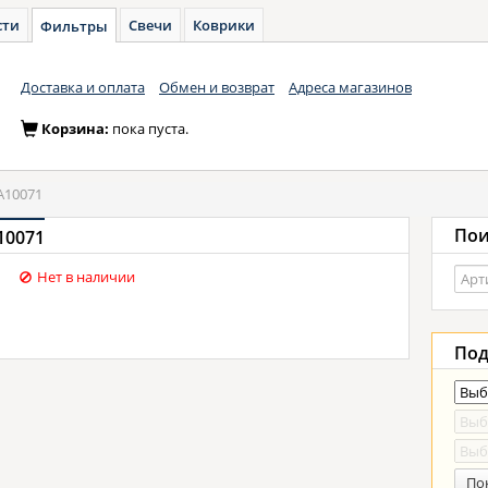
сти
Свечи
Коврики
Фильтры
Доставка и оплата
Обмен и возврат
Адреса магазинов
Корзина:
пока пуста.
A10071
Пои
10071
Нет в наличии
Под
По