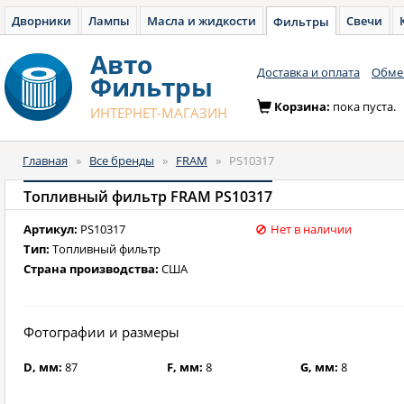
Дворники
Лампы
Масла и жидкости
Свечи
Фильтры
Авто
Доставка и оплата
Обмен
Фильтры
Корзина:
пока пуста.
ИНТЕРНЕТ-МАГАЗИН
Главная
»
Все бренды
»
FRAM
»
PS10317
Топливный фильтр FRAM PS10317
Артикул:
PS10317
Нет в наличии
Тип:
Топливный фильтр
Страна производства:
США
Фотографии и размеры
D, мм:
87
F, мм:
8
G, мм:
8