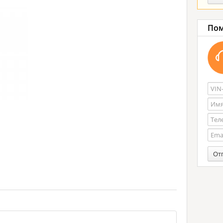
Пом
От