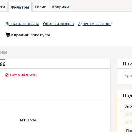
сти
Свечи
Коврики
Фильтры
Доставка и оплата
Обмен и возврат
Адреса магазинов
Корзина:
пока пуста.
9486
Пои
86
Нет в наличии
Под
M1:
1"-14
По