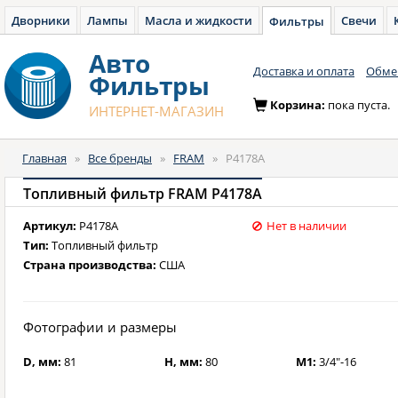
Дворники
Лампы
Масла и жидкости
Свечи
Фильтры
Авто
Доставка и оплата
Обмен
Фильтры
Корзина:
пока пуста.
ИНТЕРНЕТ-МАГАЗИН
Главная
»
Все бренды
»
FRAM
»
P4178A
Топливный фильтр FRAM P4178A
Артикул:
P4178A
Нет в наличии
Тип:
Топливный фильтр
Страна производства:
США
Фотографии и размеры
D, мм:
81
H, мм:
80
M1:
3/4"-16