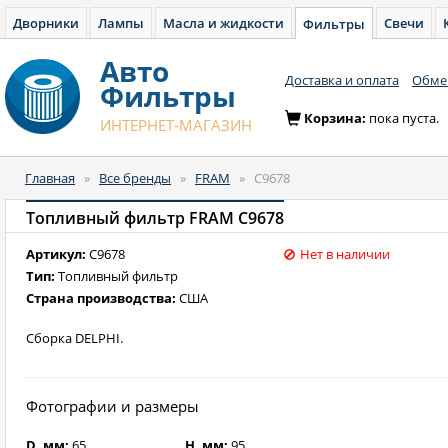
Дворники
Лампы
Масла и жидкости
Свечи
Фильтры
Авто
Доставка и оплата
Обмен
Фильтры
Корзина:
пока пуста.
ИНТЕРНЕТ-МАГАЗИН
Главная
»
Все бренды
»
FRAM
»
C9678
Топливный фильтр FRAM C9678
Артикул:
C9678
Нет в наличии
Тип:
Топливный фильтр
Страна производства:
США
Сборка DELPHI.
Фотографии и размеры
D, мм:
65
H, мм:
95