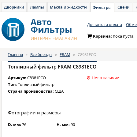
Дворники
Лампы
Масла и жидкости
Свечи
Фильтры
Авто
Доставка и оплата
Обмен
Фильтры
Корзина:
пока пуста.
ИНТЕРНЕТ-МАГАЗИН
Главная
»
Все бренды
»
FRAM
»
C8981ECO
Топливный фильтр FRAM C8981ECO
Артикул:
C8981ECO
Нет в наличии
Тип:
Топливный фильтр
Страна производства:
США
Фотографии и размеры
D, мм:
76
H, мм:
90