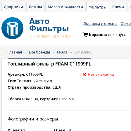
Дворники
Лампы
Масла и жидкости
Свечи
Фильтры
Авто
Доставка и оплата
Обмен
Фильтры
Корзина:
пока пуста.
ИНТЕРНЕТ-МАГАЗИН
Главная
»
Все бренды
»
FRAM
»
C11909PL
Топливный фильтр FRAM C11909PL
Артикул:
C11909PL
Нет в наличии
Тип:
Топливный фильтр
Страна производства:
США
Сборка PURFLUX, картридж H=51 мм.
Фотографии и размеры
D, мм:
63
H, мм:
51