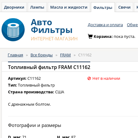
Дворники
Лампы
Масла и жидкости
Свечи
Фильтры
Авто
Доставка и оплата
Обмен
Фильтры
Корзина:
пока пуста.
ИНТЕРНЕТ-МАГАЗИН
Главная
»
Все бренды
»
FRAM
»
C11162
Топливный фильтр FRAM C11162
Артикул:
C11162
Нет в наличии
Тип:
Топливный фильтр
Страна производства:
США
С дренажным болтом.
Фотографии и размеры
D, мм:
71
H, мм:
87