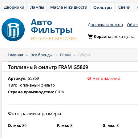
Дворники
Лампы
Масла и жидкости
Свечи
Фильтры
Авто
Доставка и оплата
Обмен
Фильтры
Корзина:
пока пуста.
ИНТЕРНЕТ-МАГАЗИН
Главная
»
Все бренды
»
FRAM
»
G5869
Топливный фильтр FRAM G5869
Артикул:
G5869
Нет в наличии
Тип:
Топливный фильтр
Страна производства:
США
Фотографии и размеры
D, мм:
86
F, мм:
8
G, мм:
8