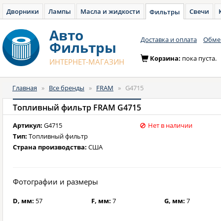
Дворники
Лампы
Масла и жидкости
Свечи
Фильтры
Авто
Доставка и оплата
Обмен
Фильтры
Корзина:
пока пуста.
ИНТЕРНЕТ-МАГАЗИН
Главная
»
Все бренды
»
FRAM
»
G4715
Топливный фильтр FRAM G4715
Артикул:
G4715
Нет в наличии
Тип:
Топливный фильтр
Страна производства:
США
Фотографии и размеры
D, мм:
57
F, мм:
7
G, мм:
7