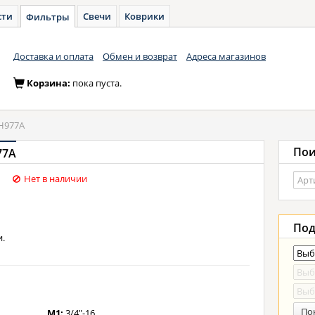
сти
Свечи
Коврики
Фильтры
Доставка и оплата
Обмен и возврат
Адреса магазинов
Корзина:
пока пуста.
H977A
Пои
77A
Нет в наличии
Под
.
По
M1:
3/4"-16