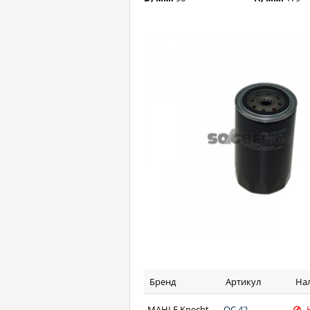
Бренд
Артикул
На
MAHLE Knecht
OC 42
Н