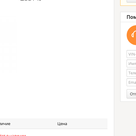
Пом
От
личие
Цена
ет в наличии