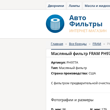
Дворники
Лампы
Масла и жидко
Авто
Фильтры
ИНТЕРНЕТ-МАГАЗИН
Главная
»
Все бренды
»
FRAM
»
P
Масляный фильтр FRAM PH9
Артикул:
PH977A
Тип:
Масляный фильтр
Страна производства:
США
С фильтром предварительной очистки
Фотографии и размеры
D, мм:
96
H, мм:
179