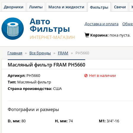
Дворники
Лампы
Масла и жидкости
Свечи
Фильтры
Авто
Доставка и оплата
Обмен
Фильтры
Корзина:
пока пуста.
ИНТЕРНЕТ-МАГАЗИН
Главная
»
Все бренды
»
FRAM
»
PH5660
Масляный фильтр FRAM PH5660
Артикул:
PH5660
Нет в наличии
Тип:
Масляный фильтр
Страна производства:
США
Фотографии и размеры
D, мм:
80
H, мм:
74
M1:
3/4"-16