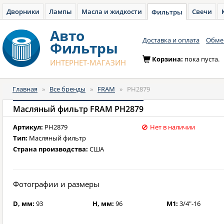
Дворники
Лампы
Масла и жидкости
Свечи
Фильтры
Авто
Доставка и оплата
Обмен
Фильтры
Корзина:
пока пуста.
ИНТЕРНЕТ-МАГАЗИН
Главная
»
Все бренды
»
FRAM
»
PH2879
Масляный фильтр FRAM PH2879
Артикул:
PH2879
Нет в наличии
Тип:
Масляный фильтр
Страна производства:
США
Фотографии и размеры
D, мм:
93
H, мм:
96
M1:
3/4"-16