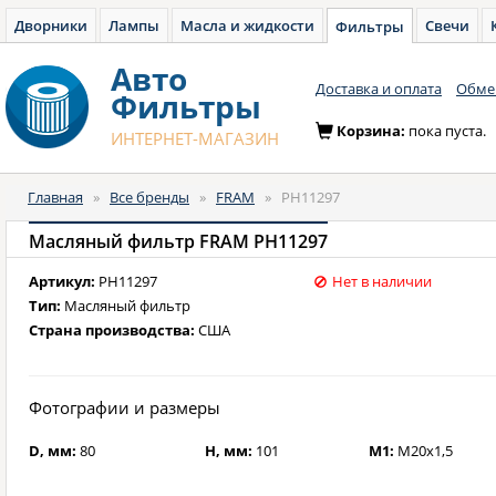
Дворники
Лампы
Масла и жидкости
Свечи
Фильтры
Авто
Доставка и оплата
Обмен
Фильтры
Корзина:
пока пуста.
ИНТЕРНЕТ-МАГАЗИН
Главная
»
Все бренды
»
FRAM
»
PH11297
Масляный фильтр FRAM PH11297
Артикул:
PH11297
Нет в наличии
Тип:
Масляный фильтр
Страна производства:
США
Фотографии и размеры
D, мм:
80
H, мм:
101
M1:
M20x1,5