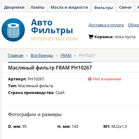
Дворники
Лампы
Масла и жидкости
Свечи
Фильтры
Авто
Доставка и оплата
Обмен
Фильтры
Корзина:
пока пуста.
ИНТЕРНЕТ-МАГАЗИН
Главная
»
Все бренды
»
FRAM
»
PH10267
Масляный фильтр FRAM PH10267
Артикул:
PH10267
Нет в наличии
Тип:
Масляный фильтр
Страна производства:
США
Фотографии и размеры
D, мм:
95
H, мм:
143
M1:
M22x1,5