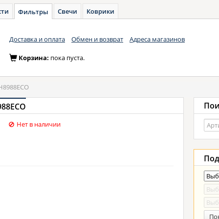
сти
Свечи
Коврики
Фильтры
Доставка и оплата
Обмен и возврат
Адреса магазинов
Корзина:
пока пуста.
H8988ECO
Пои
988ECO
Нет в наличии
Под
По