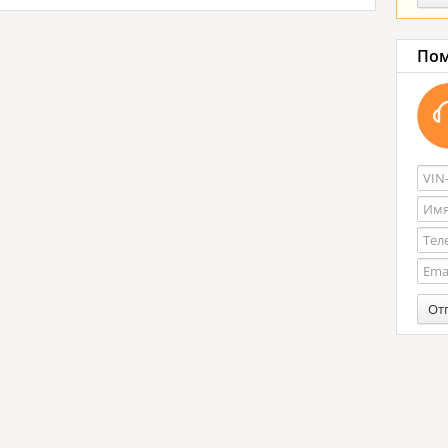
Пом
От