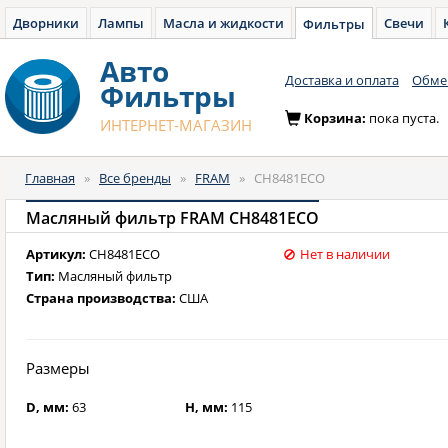
Дворники
Лампы
Масла и жидкости
Свечи
Фильтры
Авто
Доставка и оплата
Обмен
Фильтры
Корзина:
пока пуста.
ИНТЕРНЕТ-МАГАЗИН
Главная
»
Все бренды
»
FRAM
»
CH8481ECO
Масляный фильтр FRAM CH8481ECO
Артикул:
CH8481ECO
Нет в наличии
Тип:
Масляный фильтр
Страна производства:
США
Размеры
D, мм:
63
H, мм:
115