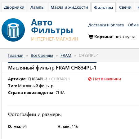
Дворники
Лампы
Масла и жидкости
Свечи
Фильтры
Авто
Доставка и оплата
Обмен
Фильтры
Корзина:
пока пуста.
ИНТЕРНЕТ-МАГАЗИН
Главная
»
Все бренды
»
FRAM
»
CH834PL-1
Масляный фильтр FRAM CH834PL-1
Артикул:
CH834PL-1
/ CH834PL1
Нет в наличии
Тип:
Масляный фильтр
Страна производства:
США
Фотографии и размеры
D, мм:
94
H, мм:
116