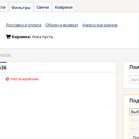
сти
Свечи
Коврики
Фильтры
Доставка и оплата
Обмен и возврат
Адреса магазинов
Корзина:
пока пуста.
H4536
Пои
536
Нет в наличии
Под
По