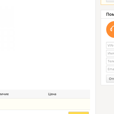
Пом
От
личие
Цена