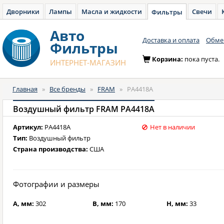
Дворники
Лампы
Масла и жидкости
Свечи
Фильтры
Авто
Доставка и оплата
Обмен
Фильтры
Корзина:
пока пуста.
ИНТЕРНЕТ-МАГАЗИН
Главная
»
Все бренды
»
FRAM
»
PA4418A
Воздушный фильтр FRAM PA4418A
Артикул:
PA4418A
Нет в наличии
Тип:
Воздушный фильтр
Страна производства:
США
Фотографии и размеры
A, мм:
302
B, мм:
170
H, мм:
33