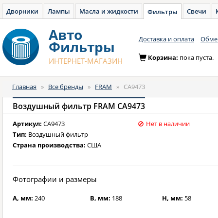
Дворники
Лампы
Масла и жидкости
Свечи
Фильтры
Авто
Доставка и оплата
Обмен
Фильтры
Корзина:
пока пуста.
ИНТЕРНЕТ-МАГАЗИН
Главная
»
Все бренды
»
FRAM
»
CA9473
Воздушный фильтр FRAM CA9473
Артикул:
CA9473
Нет в наличии
Тип:
Воздушный фильтр
Страна производства:
США
Фотографии и размеры
A, мм:
240
B, мм:
188
H, мм:
58