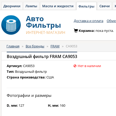
Дворники
Лампы
Масла и жидкости
Свечи
Фильтры
Авто
Доставка и оплата
Обмен
Фильтры
Корзина:
пока пуста.
ИНТЕРНЕТ-МАГАЗИН
Главная
»
Все бренды
»
FRAM
»
CA9053
Воздушный фильтр FRAM CA9053
Артикул:
CA9053
Нет в наличии
Тип:
Воздушный фильтр
Страна производства:
США
Фотографии и размеры
D, мм:
127
H, мм:
160