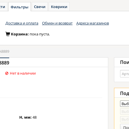
сти
Свечи
Коврики
Фильтры
Доставка и оплата
Обмен и возврат
Адреса магазинов
Корзина:
пока пуста.
A8889
Пои
8889
Нет в наличии
Под
H, мм:
48
По