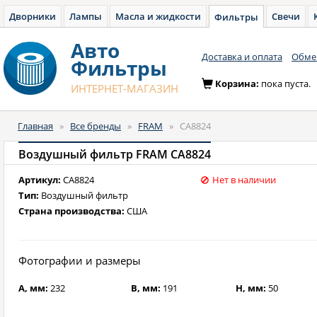
Дворники
Лампы
Масла и жидкости
Свечи
Фильтры
Авто
Доставка и оплата
Обмен
Фильтры
Корзина:
пока пуста.
ИНТЕРНЕТ-МАГАЗИН
Главная
»
Все бренды
»
FRAM
»
CA8824
Воздушный фильтр FRAM CA8824
Артикул:
CA8824
Нет в наличии
Тип:
Воздушный фильтр
Страна производства:
США
Фотографии и размеры
A, мм:
232
B, мм:
191
H, мм:
50