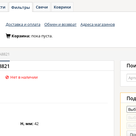
сти
Свечи
Коврики
Фильтры
Доставка и оплата
Обмен и возврат
Адреса магазинов
Корзина:
пока пуста.
A8821
Пои
8821
Нет в наличии
Под
H, мм:
42
По