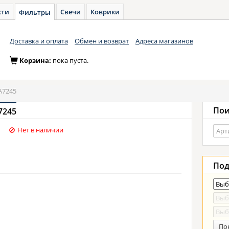
сти
Свечи
Коврики
Фильтры
Доставка и оплата
Обмен и возврат
Адреса магазинов
Корзина:
пока пуста.
A7245
Пои
7245
Нет в наличии
Под
По