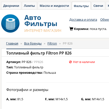
Дворники
Лампы
Масла и жидкости
Свечи
Фильтры
Авто
Доставка и оплата
Обмен
Фильтры
Корзина:
пока пуста.
ИНТЕРНЕТ-МАГАЗИН
Главная
»
Все бренды
»
Filtron
»
PP 826
Топливный фильтр Filtron PP 826
Артикул:
PP 826
/ PP826
Нет в наличии
Тип:
Топливный фильтр
Страна производства:
Польша
Фотографии и размеры
A, мм:
81,5
F, мм:
M14x1,5
G, мм:
M14x1,5