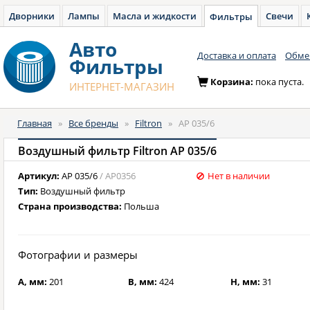
Дворники
Лампы
Масла и жидкости
Свечи
Фильтры
Авто
Доставка и оплата
Обмен
Фильтры
Корзина:
пока пуста.
ИНТЕРНЕТ-МАГАЗИН
Главная
»
Все бренды
»
Filtron
»
AP 035/6
Воздушный фильтр Filtron AP 035/6
Артикул:
AP 035/6
/ AP0356
Нет в наличии
Тип:
Воздушный фильтр
Страна производства:
Польша
Фотографии и размеры
A, мм:
201
B, мм:
424
H, мм:
31