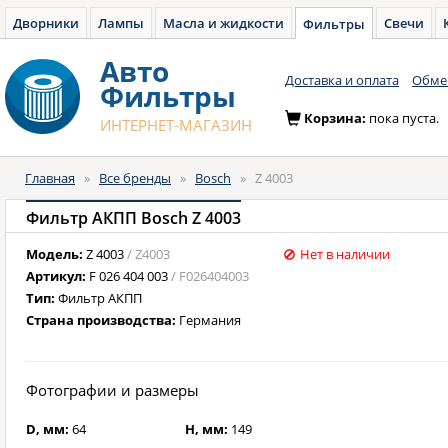
Дворники
Лампы
Масла и жидкости
Свечи
Фильтры
Авто
Доставка и оплата
Обмен
Фильтры
Корзина:
пока пуста.
ИНТЕРНЕТ-МАГАЗИН
Главная
»
Все бренды
»
Bosch
»
Z 4003
Фильтр АКПП Bosch Z 4003
Модель:
Z 4003
/ Z4003
Нет в наличии
Артикул:
F 026 404 003
/ F026404003
Тип:
Фильтр АКПП
Страна производства:
Германия
Фотографии и размеры
D, мм:
64
H, мм:
149