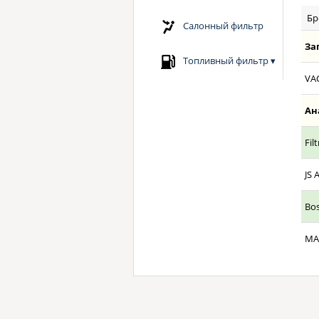
Бр
Салонный фильтр
За
Топливный фильтр
▾
VA
Ан
Fil
JS 
Bo
MA