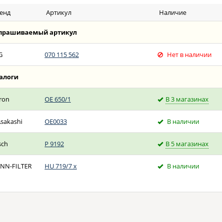
енд
Артикул
Наличие
прашиваемый артикул
G
070 115 562
Нет в наличии
алоги
tron
OE 650/1
В 3 магазинах
Asakashi
OE0033
В наличии
sch
P 9192
В 5 магазинах
NN-FILTER
HU 719/7 x
В наличии