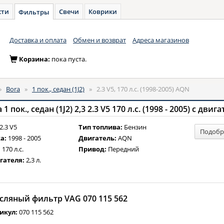
сти
Свечи
Коврики
Фильтры
Доставка и оплата
Обмен и возврат
Адреса магазинов
Корзина:
пока пуста.
»
Bora
»
1 пок., седан (1J2)
»
2.3 V5, 170 л.с. (1998-2005) AQN
пок., седан (1J2) 2,3 2.3 V5 170 л.с. (1998 - 2005) с дви
2.3 V5
Тип топлива:
Бензин
Подобр
а:
1998 - 2005
Двигатель:
AQN
:
170 л.с.
Привод:
Передний
гателя:
2,3 л.
сляный фильтр VAG 070 115 562
икул:
070 115 562