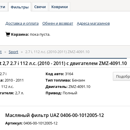
сти
Свечи
Коврики
Фильтры
Доставка и оплата
Обмен и возврат
Адреса магазинов
Корзина:
пока пуста.
ot
»
Sport
»
2.7 i, 112 л.с. (2010-2011) ZMZ-4091.10
2,7 2.7 i 112 л.с. (2010 - 2011) с двигателем ZMZ-4091.10
2.7 i
Код авто:
3164
Подобр
а:
2010 - 2011
Тип топлива:
Бензин
:
112 л.с.
Двигатель:
ZMZ-4091.10
гателя:
2,7 л.
Привод:
Полный
Масляный фильтр UAZ 0406-00-1012005-12
Артикул:
0406-00-1012005-12