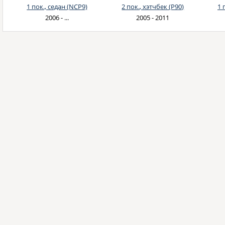
1 пок., седан (NCP9)
2 пок., хэтчбек (P90)
1 
2006 - ...
2005 - 2011