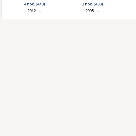
4 пок. (A40)
3 пок. (A30)
2012 - ...
2005 - ...