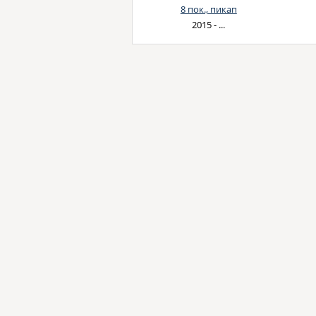
8 пок., пикап
2015 - ...