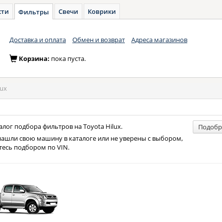
сти
Свечи
Коврики
Фильтры
Доставка и оплата
Обмен и возврат
Адреса магазинов
Корзина:
пока пуста.
lux
лог подбора фильтров на Toyota Hilux.
Подобр
нашли свою машину в каталоге или не уверены с выбором,
тесь подбором по VIN.