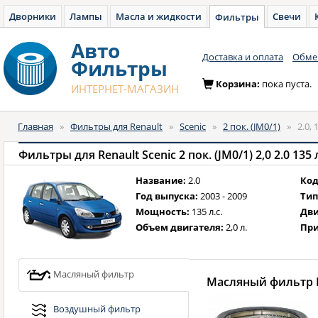
Дворники
Лампы
Масла и жидкости
Свечи
Фильтры
Авто
Доставка и оплата
Обмен
Фильтры
Корзина:
пока пуста.
ИНТЕРНЕТ-МАГАЗИН
Главная
»
Фильтры для Renault
»
Scenic
»
2 пок. (JM0/1)
»
2.0, 
Фильтры для Renault Scenic 2 пок. (JM0/1) 2,0 2.0 135 
Название:
2.0
Код
Год выпуска:
2003 - 2009
Тип
Мощность:
135 л.с.
Дви
Объем двигателя:
2,0 л.
При
Масляный фильтр
Масляный фильтр Re
Воздушный фильтр