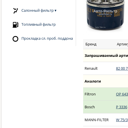
Салонный фильтр
▾
Топливный фильтр
Прокладка сл. проб. поддона
Бренд
Артик
Запрашиваемый арти
Renault
82 00 
Аналоги
Filtron
OP 643
Bosch
P 3336
MANN-FILTER
W 75/3