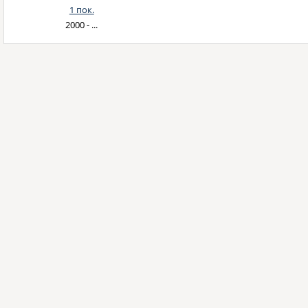
1 пок.
2000 - ...