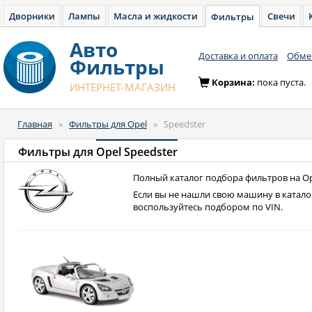
Дворники
Лампы
Масла и жидкости
Свечи
Фильтры
Авто
Доставка и оплата
Обмен
Фильтры
Корзина:
пока пуста.
ИНТЕРНЕТ-МАГАЗИН
Главная
»
Фильтры для Opel
»
Speedster
Фильтры для
Opel Speedster
Полный каталог подбора фильтров на Ope
Если вы не нашли свою машину в катало
воспользуйтесь подбором по VIN.