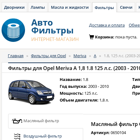
Дворники
Лампы
Масла и жидкости
Свечи
Фильтры
Авто
Доставка и оплата
Обмен
Фильтры
Корзина:
пока пуста.
ИНТЕРНЕТ-МАГАЗИН
Главная
»
Фильтры для Opel
»
Meriva
»
A
»
1.8, 125 л.с. (2003-
Фильтры для Opel Meriva A 1,8 1.8 125 л.с. (2003 - 20
Название:
1.8
Тип
Год выпуска:
2003 - 2010
Дви
Мощность:
125 л.с.
При
Объем двигателя:
1,8 л.
Масляный фильтр
Масляный фильтр G
Артикул:
0650104
Воздушный фильтр