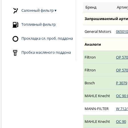
Бренд
Артик
Салонный фильтр
▾
Запрашиваемый арти
Топливный фильтр
General Motors
065010
Прокладка сл. проб. поддона
Аналоги
Пробка масляного поддона
Filtron
OP 570
Filtron
OP 570
Bosch
P 3079
MAHLE Knecht
OC 90 
MANN-FILTER
W 712/
MAHLE Knecht
OC 90