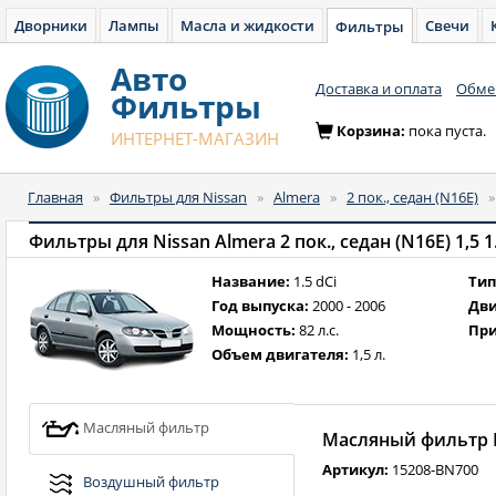
Дворники
Лампы
Масла и жидкости
Свечи
Фильтры
Авто
Доставка и оплата
Обмен
Фильтры
Корзина:
пока пуста.
ИНТЕРНЕТ-МАГАЗИН
Главная
»
Фильтры для Nissan
»
Almera
»
2 пок., седан (N16E)
Фильтры для Nissan Almera 2 пок., седан (N16E) 1,5 1.5
Название:
1.5 dCi
Тип
Год выпуска:
2000 - 2006
Дви
Мощность:
82 л.с.
При
Объем двигателя:
1,5 л.
Масляный фильтр
Масляный фильтр N
Артикул:
15208-BN700
Воздушный фильтр