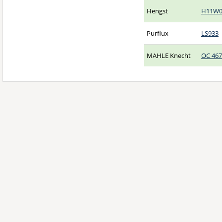
Hengst
H11W0
Purflux
LS933
MAHLE Knecht
OC 467