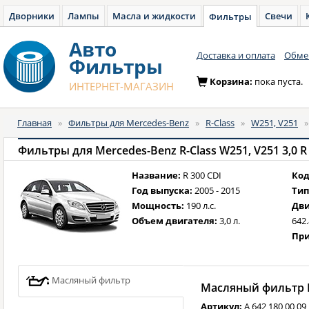
Дворники
Лампы
Масла и жидкости
Свечи
Фильтры
Авто
Доставка и оплата
Обмен
Фильтры
Корзина:
пока пуста.
ИНТЕРНЕТ-МАГАЗИН
Главная
»
Фильтры для Mercedes-Benz
»
R-Class
»
W251, V251
Название:
R 300 CDI
Код
Год выпуска:
2005 - 2015
Тип
Мощность:
190 л.с.
Дви
Объем двигателя:
3,0 л.
642
При
Масляный фильтр
Масляный фильтр M
Артикул:
A 642 180 00 09