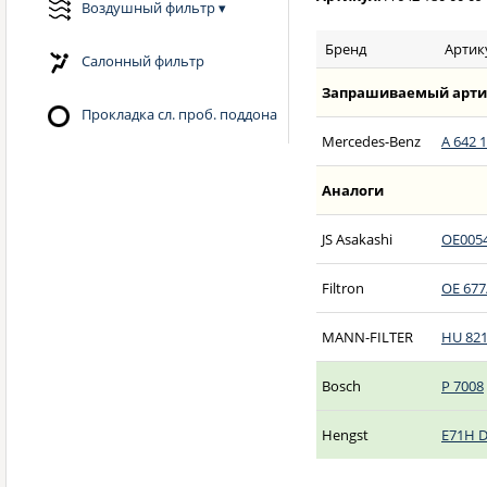
Воздушный фильтр
▾
Бренд
Артик
Салонный фильтр
Запрашиваемый арти
Прокладка сл. проб. поддона
Mercedes-Benz
A 642 1
Аналоги
JS Asakashi
OE005
Filtron
OE 677
MANN-FILTER
HU 821
Bosch
P 7008
Hengst
E71H 