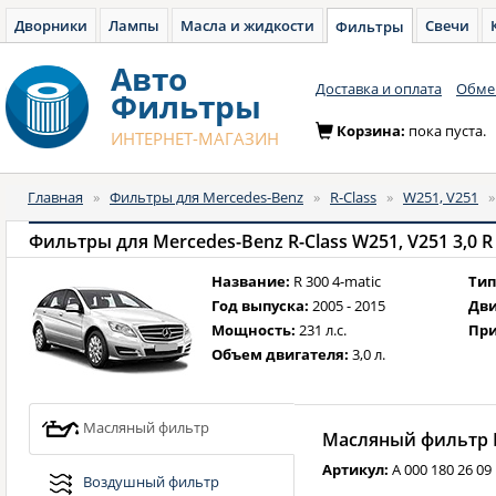
Дворники
Лампы
Масла и жидкости
Свечи
Фильтры
Авто
Доставка и оплата
Обмен
Фильтры
Корзина:
пока пуста.
ИНТЕРНЕТ-МАГАЗИН
Главная
»
Фильтры для Mercedes-Benz
»
R-Class
»
W251, V251
Фильтры для Mercedes-Benz R-Class W251, V251 3,0 R 3
Название:
R 300 4-matic
Тип
Год выпуска:
2005 - 2015
Дви
Мощность:
231 л.с.
При
Объем двигателя:
3,0 л.
Масляный фильтр
Масляный фильтр M
Артикул:
A 000 180 26 09
Воздушный фильтр