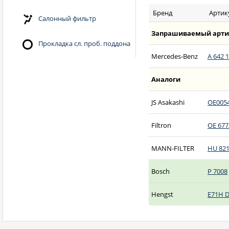
Бренд
Артик
Салонный фильтр
Запрашиваемый арти
Прокладка сл. проб. поддона
Mercedes-Benz
A 642 1
Аналоги
JS Asakashi
OE005
Filtron
OE 677
MANN-FILTER
HU 821
Bosch
P 7008
Hengst
E71H 