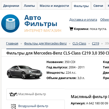
Дворники
Лампы
Масла и жидкости
Свечи
Фильтры
Авто
Доставка и оплата
Обмен
Фильтры
Корзина:
пока пуста.
ИНТЕРНЕТ-МАГАЗИН
Главная
»
Фильтры для Mercedes-Benz
»
CLS-Class
»
C219
»
35
Фильтры для Mercedes-Benz CLS-Class C219 3,0 350 CDI
Название:
350 CDI
Код
Год выпуска:
2004 - 2011
Тип
Мощность:
224 л.с.
Дви
Объем двигателя:
3,0 л.
При
Масляный фильтр
Масляный фильтр M
Артикул:
A 642 180 00 09
Воздушный фильтр