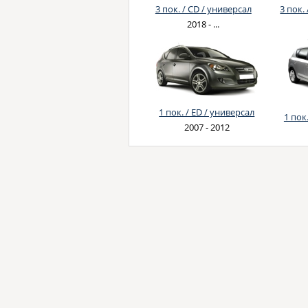
3 пок. / CD / универсал
3 пок. 
2018 - ...
1 пок. / ED / универсал
1 пок.
2007 - 2012