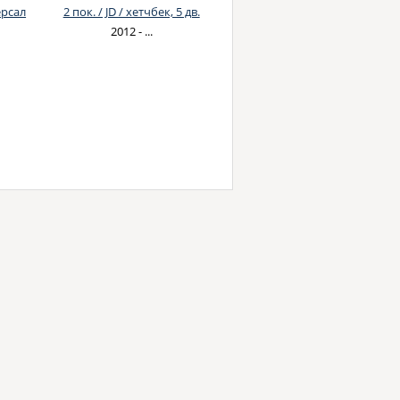
ерсал
2 пок. / JD / хетчбек, 5 дв.
2012 - ...