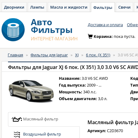
Дворники
Лампы
Масла и жидкости
Свечи
Фильтры
Авто
Доставка и оплата
Обмен
Фильтры
Корзина:
пока пуста.
ИНТЕРНЕТ-МАГАЗИН
Главная
»
Фильтры для Jaguar
»
XJ
»
6 пок. (X 351)
»
3.0 V6 SC A
Фильтры для Jaguar XJ 6 пок. (X 351) 3,0 3.0 V6 SC AWD 
Название:
3.0 V6 SC AWD
Код
Год выпуска:
2009 - ...
Тип
Мощность:
340 л.с.
Дви
Объем двигателя:
3,0 л.
При
Масляный фильтр
Масляный фильтр J
Артикул:
C2D3670
Воздушный фильтр