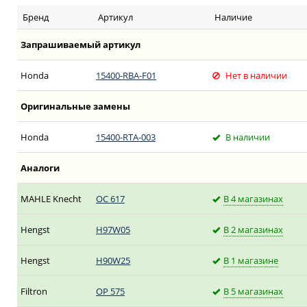
Бренд
Артикул
Наличие
Запрашиваемый артикул
Honda
15400-RBA-F01
Нет в наличии
Оригинальные замены
Honda
15400-RTA-003
В наличии
Аналоги
MAHLE Knecht
OC 617
В 4 магазинах
Hengst
H97W05
В 2 магазинах
Hengst
H90W25
В 1 магазине
Filtron
OP 575
В 5 магазинах