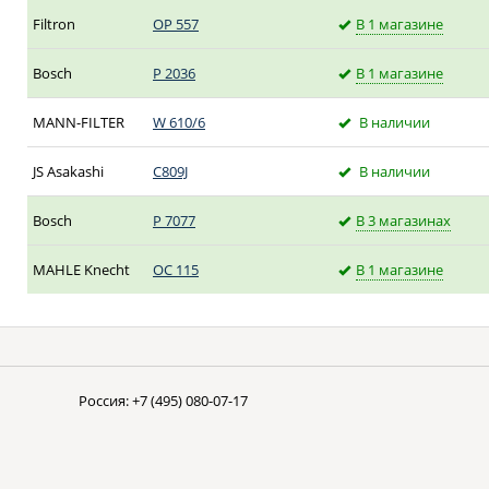
Filtron
OP 557
В 1 магазине
Bosch
P 2036
В 1 магазине
MANN-FILTER
W 610/6
В наличии
JS Asakashi
C809J
В наличии
Bosch
P 7077
В 3 магазинах
MAHLE Knecht
OC 115
В 1 магазине
Россия:
+7 (495) 080-07-17