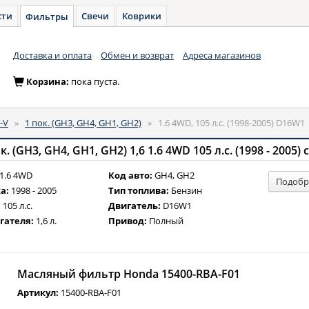
сти
Свечи
Коврики
Фильтры
Доставка и оплата
Обмен и возврат
Адреса магазинов
Корзина:
пока пуста.
-V
»
1 пок. (GH3, GH4, GH1, GH2)
»
1.6 4WD, 105 л.с. (1998-2005) D16W1
 (GH3, GH4, GH1, GH2) 1,6 1.6 4WD 105 л.с. (1998 - 2005
1.6 4WD
Код авто:
GH4, GH2
Подобр
а:
1998 - 2005
Тип топлива:
Бензин
:
105 л.с.
Двигатель:
D16W1
гателя:
1,6 л.
Привод:
Полный
Масляный фильтр Honda 15400-RBA-F01
Артикул:
15400-RBA-F01