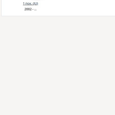
1 пок. (JU)
2002 - ...